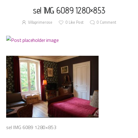
sel IMG 6089 1280×853
Villaprimerose
0
Like Post
0
Comment
sel IMG 6089 1280×853