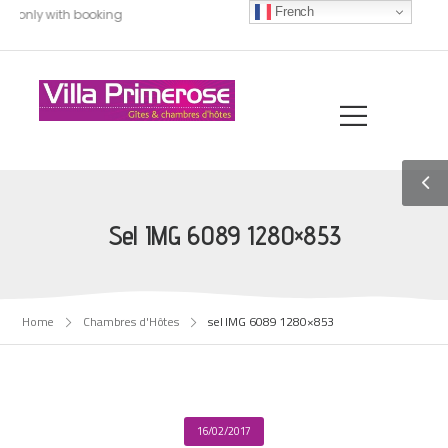
French
0, only with booking
Sel IMG 6089 1280×853
Home
Chambres d'Hôtes
sel IMG 6089 1280×853
16/02/2017