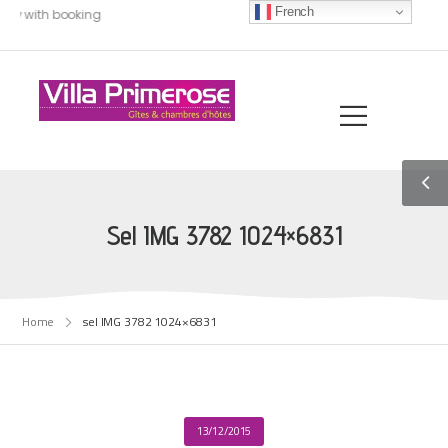
French
nly with booking
Sel IMG 3782 1024×6831
Home
sel IMG 3782 1024×6831
13/12/2015