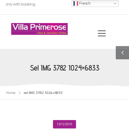
French
0, only with booking
Sel IMG 3782 1024×6833
Home
sel IMG 3782 1024×6833
13/12/2015