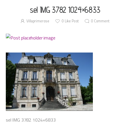
sel IMG 3782 1024×6833
Villaprimerose
0
Like Post
0
Comment
sel IMG 3782 1024×6833