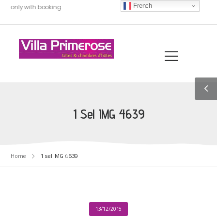
French
0, only with booking
1 Sel IMG 4639
Home
1 sel IMG 4639
13/12/2015