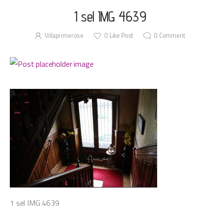
1 sel IMG 4639
Villaprimerose
0
Like Post
0
Comment
1 sel IMG 4639